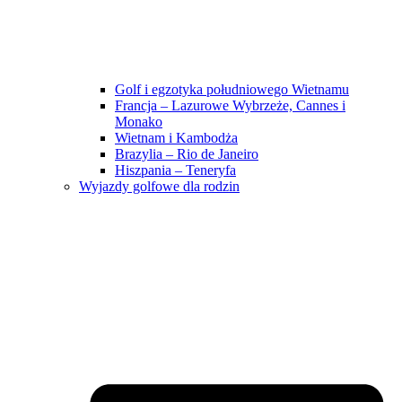
Golf i egzotyka południowego Wietnamu
Francja – Lazurowe Wybrzeże, Cannes i
Monako
Wietnam i Kambodża
Brazylia – Rio de Janeiro
Hiszpania – Teneryfa
Wyjazdy golfowe dla rodzin