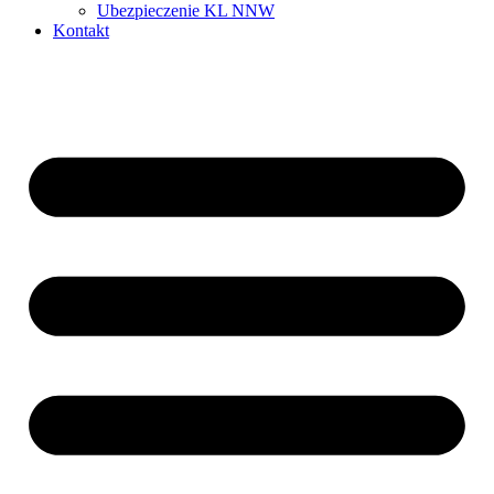
Ubezpieczenie KL NNW
Kontakt