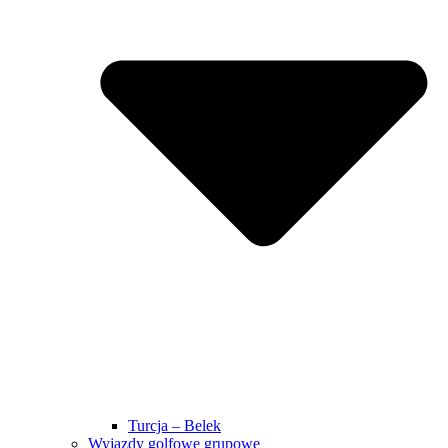
Turcja – Belek
Wyjazdy golfowe grupowe