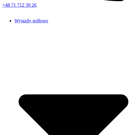
+48 71 712 39 26
Wyjazdy golfowe