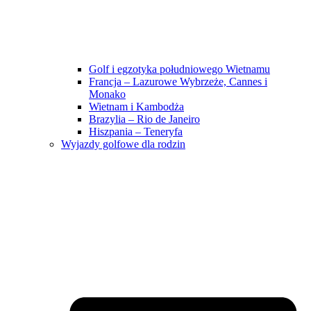
Golf i egzotyka południowego Wietnamu
Francja – Lazurowe Wybrzeże, Cannes i
Monako
Wietnam i Kambodża
Brazylia – Rio de Janeiro
Hiszpania – Teneryfa
Wyjazdy golfowe dla rodzin