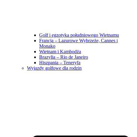
Golf i egzotyka południowego Wietnamu
Francja – Lazurowe Wybrzeże, Cannes i
Monako
Wietnam i Kambodża
Brazylia – Rio de Janeiro
Hiszpania – Teneryfa
Wyjazdy golfowe dla rodzin