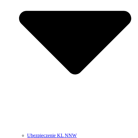
Ubezpieczenie KL NNW