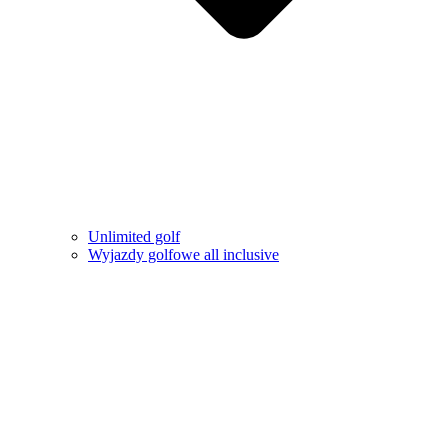
Unlimited golf
Wyjazdy golfowe all inclusive