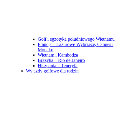
Golf i egzotyka południowego Wietnamu
Francja – Lazurowe Wybrzeże, Cannes i
Monako
Wietnam i Kambodża
Brazylia – Rio de Janeiro
Hiszpania – Teneryfa
Wyjazdy golfowe dla rodzin