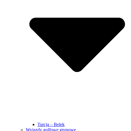
Turcja – Belek
Wyjazdy golfowe grupowe