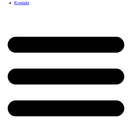
Kontakt